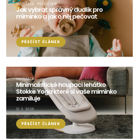
INSPIRACE
PÉČE O DÍTĚ
Jak vybrat správný dudlík pro
miminko a jak o něj pečovat
10. 3. 2025
PŘEČÍST ČLÁNEK
INSPIRACE
Minimalistické houpací lehátko
Stokke Yoga které si vaše miminko
zamiluje
31. 3. 2025
PŘEČÍST ČLÁNEK