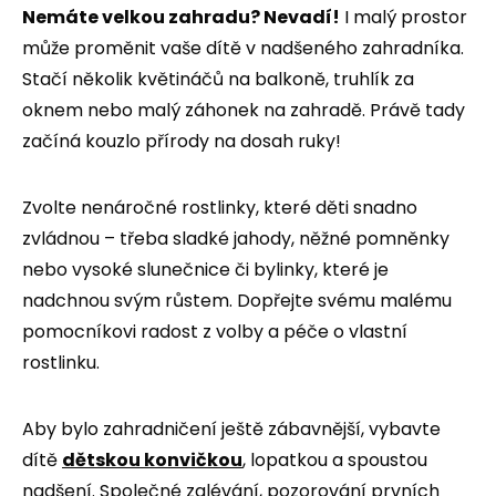
Nemáte velkou zahradu? Nevadí!
I malý prostor
může proměnit vaše dítě v nadšeného zahradníka.
Stačí několik květináčů na balkoně, truhlík za
oknem nebo malý záhonek na zahradě. Právě tady
začíná kouzlo přírody na dosah ruky!
Zvolte nenáročné rostlinky, které děti snadno
zvládnou – třeba sladké jahody, něžné pomněnky
nebo vysoké slunečnice či bylinky, které je
nadchnou svým růstem. Dopřejte svému malému
pomocníkovi radost z volby a péče o vlastní
rostlinku.
Aby bylo zahradničení ještě zábavnější, vybavte
dítě
dětskou konvičkou
, lopatkou a spoustou
nadšení. Společné zalévání, pozorování prvních