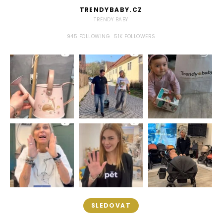
TRENDYBABY.CZ
TRENDY BABY
945
FOLLOWING
51K
FOLLOWERS
SLEDOVAT