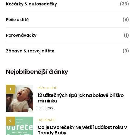
Kočárky & autosedačky
(33)
Péče o dítě
(9)
Porovnávačky
(1)
Zábava & rozvoj dítěte
(9)
Nejoblíbenější články
PÉČE O DÍTĚ
1
12 užitečných tipů jak na bolavé bříško
miminka
13. 5. 2025
INSPIRACE
2
Co je Dvoreček? Největší událost roku v
Trendy Baby