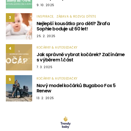
9. 10. 2025
INSPIRACE
ZÁBAVA & ROZVOJ DÍTĚTE
3
Nejlepší kousátko pro děti? Žirafa
Sophie boduje už 60 let!
25. 2. 2025
KOČÁRKY & AUTOSEDAČKY
4
Jak správně vybrat kočárek? Začínáme
s výběrem 1.část
7. 3. 2025
KOČÁRKY & AUTOSEDAČKY
5
Nový model kočárků Bugaboo Fox 5
Renew
13. 2. 2025