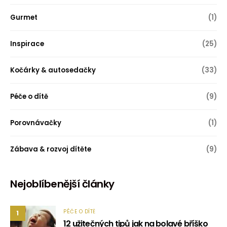
Gurmet
(1)
Inspirace
(25)
Kočárky & autosedačky
(33)
Péče o dítě
(9)
Porovnávačky
(1)
Zábava & rozvoj dítěte
(9)
Nejoblíbenější články
PÉČE O DÍTĚ
1
12 užitečných tipů jak na bolavé bříško