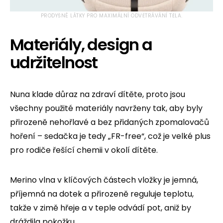
PRODYŠNÉ LÁTKY PRO MAXIMÁLNÍ ODVĚTRÁVÁNÍ TĚLA.
Materiály, design a
udržitelnost
Nuna klade důraz na zdraví dítěte, proto jsou
všechny použité materiály navrženy tak, aby byly
přirozeně nehořlavé a bez přidaných zpomalovačů
hoření – sedačka je tedy „FR-free“, což je velké plus
pro rodiče řešící chemii v okolí dítěte.
Merino vlna v klíčových částech vložky je jemná,
příjemná na dotek a přirozeně reguluje teplotu,
takže v zimě hřeje a v teple odvádí pot, aniž by
dráždila pokožku.