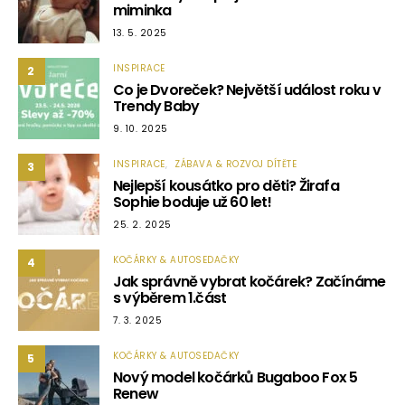
miminka
13. 5. 2025
INSPIRACE
2
Co je Dvoreček? Největší událost roku v
Trendy Baby
9. 10. 2025
INSPIRACE
ZÁBAVA & ROZVOJ DÍTĚTE
3
Nejlepší kousátko pro děti? Žirafa
Sophie boduje už 60 let!
25. 2. 2025
KOČÁRKY & AUTOSEDAČKY
4
Jak správně vybrat kočárek? Začínáme
s výběrem 1.část
7. 3. 2025
KOČÁRKY & AUTOSEDAČKY
5
Nový model kočárků Bugaboo Fox 5
Renew