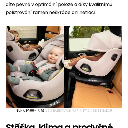
dítě pevně v optimální poloze a díky kvalitnímu
polstrování ramen neškrábe ani netlačí.
NUNA PRUU™ AIRE
VE 3 BAREVNÝCH VARIANTÁCH SE STŘÍŠKOU
Stříška, klima a prodyšné