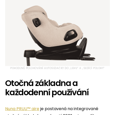
POHODLNÉ POLOHOVÁNÍ AUTOSEDAČKY DO „LEHU“ A „SEDÍCÍ POLOHY“
Otočná základna a
každodenní používání
Nuna PRUU™ aire
je postavená na integrované