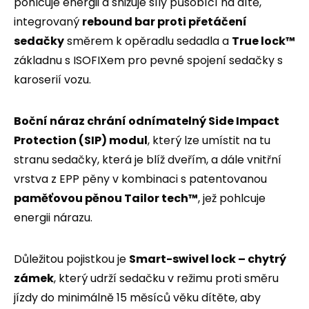
pohlcuje energii a snižuje síly působící na dítě,
integrovaný
rebound bar proti přetáčení
sedačky
směrem k opěradlu sedadla a
True lock™
základnu s ISOFIXem pro pevné spojení sedačky s
karoserií vozu.
Boční náraz chrání odnímatelný Side Impact
Protection (SIP) modul
, který lze umístit na tu
stranu sedačky, která je blíž dveřím, a dále vnitřní
vrstva z EPP pěny v kombinaci s patentovanou
paměťovou pěnou Tailor tech™
, jež pohlcuje
energii nárazu.
Důležitou pojistkou je
Smart-swivel lock – chytrý
zámek
, který udrží sedačku v režimu proti směru
jízdy do minimálně 15 měsíců věku dítěte, aby