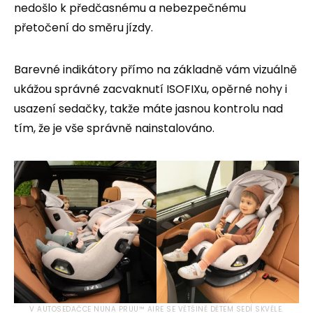
nedošlo k předčasnému a nebezpečnému
přetočení do směru jízdy.
Barevné indikátory přímo na základně vám vizuálně
ukážou správné zacvaknutí ISOFIXu, opěrné nohy i
usazení sedačky, takže máte jasnou kontrolu nad
tím, že je vše správně nainstalováno.
V AUTOSEDAČCE NUNA PRUU™ AIRE SE VĚTŠINĚ DĚTEM SEDÍ SKVĚLE.