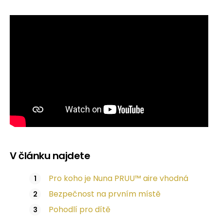
V článku najdete
Pro koho je Nuna PRUU™ aire vhodná
Bezpečnost na prvním místě
Pohodlí pro dítě