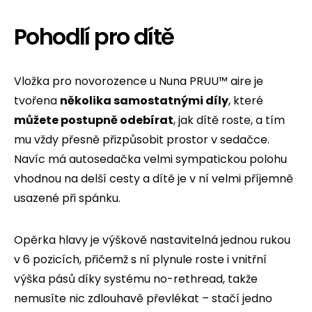
Pohodlí pro dítě
Vložka pro novorozence u Nuna PRUU™ aire je
tvořena
několika samostatnými díly
, které
můžete postupně odebírat
, jak dítě roste, a tím
mu vždy přesně přizpůsobit prostor v sedačce.
Navíc má autosedačka velmi sympatickou polohu
vhodnou na delší cesty a dítě je v ní velmi příjemně
usazené při spánku.
Opěrka hlavy je výškově nastavitelná jednou rukou
v 6 pozicích, přičemž s ní plynule roste i vnitřní
výška pásů díky systému no-rethread, takže
nemusíte nic zdlouhavě převlékat – stačí jedno