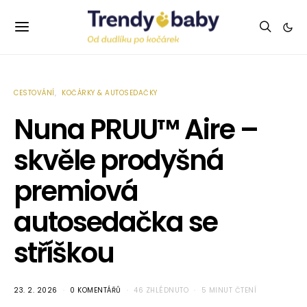
CESTOVÁNÍ
KOČÁRKY & AUTOSEDAČKY
Nuna PRUU™ Aire –
skvěle prodyšná
premiová
autosedačka se
stříškou
23. 2. 2026
0 KOMENTÁŘŮ
46 ZHLÉDNUTO
5 MINUT ČTENÍ