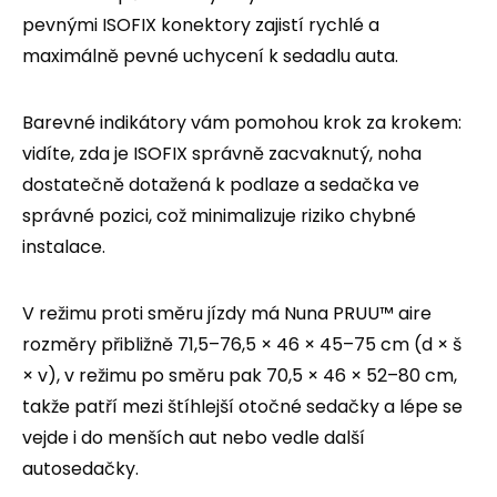
pevnými ISOFIX konektory zajistí rychlé a
maximálně pevné uchycení k sedadlu auta.
Barevné indikátory vám pomohou krok za krokem:
vidíte, zda je ISOFIX správně zacvaknutý, noha
dostatečně dotažená k podlaze a sedačka ve
správné pozici, což minimalizuje riziko chybné
instalace.
V režimu proti směru jízdy má Nuna PRUU™ aire
rozměry přibližně 71,5–76,5 × 46 × 45–75 cm (d × š
× v), v režimu po směru pak 70,5 × 46 × 52–80 cm,
takže patří mezi štíhlejší otočné sedačky a lépe se
vejde i do menších aut nebo vedle další
autosedačky.