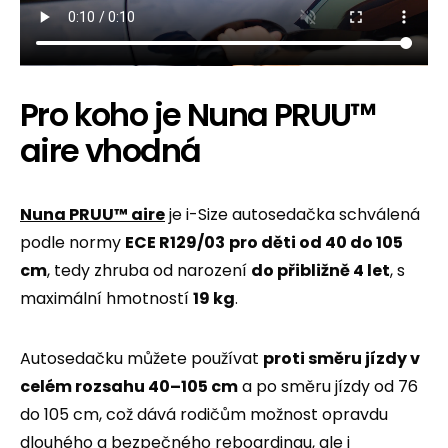
Pro koho je Nuna PRUU™
aire vhodná
Nuna PRUU™ aire
je i-Size autosedačka schválená
podle normy
ECE R129/03
pro děti od 40 do 105
cm
, tedy zhruba od narození
do přibližně 4 let
, s
maximální hmotností
19 kg
.
Autosedačku můžete používat
proti směru jízdy v
celém rozsahu 40–105 cm
a po směru jízdy od 76
do 105 cm, což dává rodičům možnost opravdu
dlouhého a bezpečného reboardingu, ale i