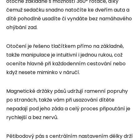
otočné základně s možností 360° rotace, díky
čemuž sedačku snadno natočíte ke dveřím auta a
dítě pohodlně usadíte či vyndáte bez namáhavého
ohýbání zad.
Otočení je řešeno tlačítkem přímo na základně,
takže manipulace je intuitivní i jednou rukou, což
oceníte hlavně při každodenním cestování nebo
když nesete miminko v náručí.
Magnetické držáky pásů udržují ramenní popruhy
po stranách, takže vám při usazování dítěte
nepadají pod jeho záda a celý proces připoutání je
rychlejší a bez nervů.
Pětibodový pás s centrálním nastavením délky drží