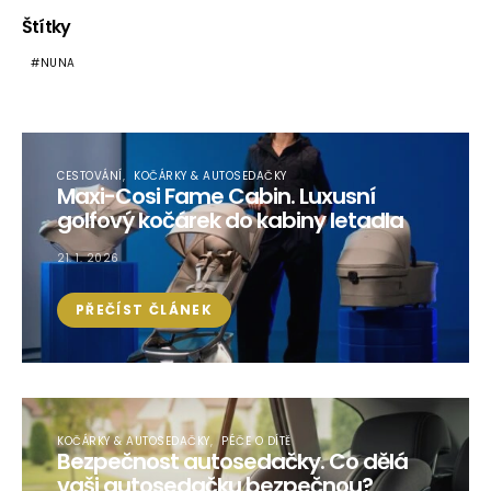
Štítky
NUNA
CESTOVÁNÍ
KOČÁRKY & AUTOSEDAČKY
Maxi-Cosi Fame Cabin. Luxusní
golfový kočárek do kabiny letadla
21. 1. 2026
PŘEČÍST ČLÁNEK
KOČÁRKY & AUTOSEDAČKY
PÉČE O DÍTĚ
Bezpečnost autosedačky. Co dělá
vaši autosedačku bezpečnou?