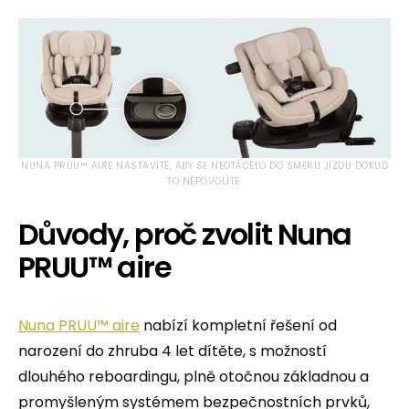
NUNA PRUU™ AIRE NASTAVÍTE, ABY SE NEOTÁČELO DO SMĚRU JÍZDU DOKUD
TO NEPOVOLÍTE.
Důvody, proč zvolit Nuna
PRUU™ aire
Nuna PRUU™ aire
nabízí kompletní řešení od
narození do zhruba 4 let dítěte, s možností
dlouhého reboardingu, plně otočnou základnou a
promyšleným systémem bezpečnostních prvků,