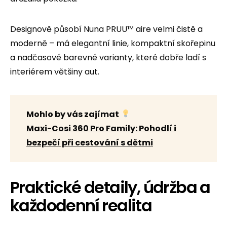
Designově působí Nuna PRUU™ aire velmi čistě a
moderně – má elegantní linie, kompaktní skořepinu
a nadčasové barevné varianty, které dobře ladí s
interiérem většiny aut.
Mohlo by vás zajímat
Maxi-Cosi 360 Pro Family: Pohodlí i
bezpečí při cestování s dětmi
Praktické detaily, údržba a
každodenní realita