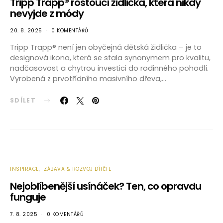
Tripp Trapp® rostoucí židlička, která nikdy
nevyjde z módy
20. 8. 2025
0 KOMENTÁŘŮ
Tripp Trapp® není jen obyčejná dětská židlička – je to
designová ikona, která se stala synonymem pro kvalitu,
nadčasovost a chytrou investici do rodinného pohodlí.
Vyrobená z prvotřídního masivního dřeva,…
SDÍLET
INSPIRACE
ZÁBAVA & ROZVOJ DÍTĚTE
Nejoblíbenější usínáček? Ten, co opravdu
funguje
7. 8. 2025
0 KOMENTÁŘŮ