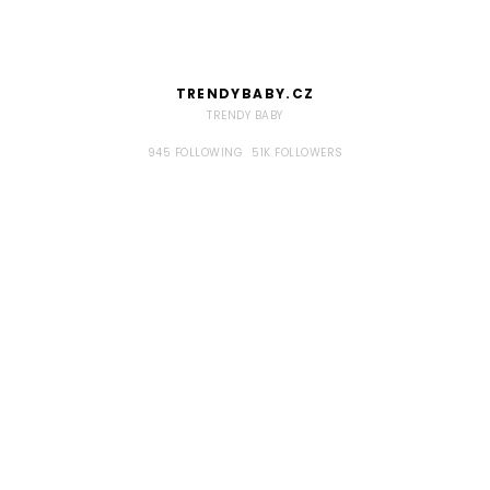
TRENDYBABY.CZ
TRENDY BABY
945
FOLLOWING
51K
FOLLOWERS