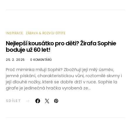
INSPIRACE
ZÁBAVA & ROZVOJ DÍTĚTE
Nejlepší kousátko pro děti? Žirafa Sophie
boduje už 60 let!
25. 2. 2025
0 KOMENTÁŘŮ
Proč miminka milují Sophii? Zbožňují její milý úsměv,
jemné pískání, charakteristickou vůni, roztomilé skvrny i
její dlouhé nožky, které se dobře drží v ruce. Sophie la
girafe je jedinečná hračka vyrobená ze…
SDÍLET