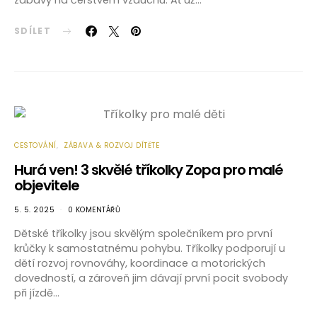
zábavy na čerstvém vzduchu. Ať už…
SDÍLET
CESTOVÁNÍ
ZÁBAVA & ROZVOJ DÍTĚTE
Hurá ven! 3 skvělé tříkolky Zopa pro malé
objevitele
5. 5. 2025
0 KOMENTÁŘŮ
Dětské tříkolky jsou skvělým společníkem pro první
krůčky k samostatnému pohybu. Tříkolky podporují u
dětí rozvoj rovnováhy, koordinace a motorických
dovedností, a zároveň jim dávají první pocit svobody
při jízdě…