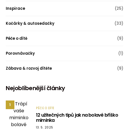
Inspirace
(25)
Kočárky & autosedačky
(33)
Péče o dítě
(9)
Porovnávačky
(1)
Zábava & rozvoj dítěte
(9)
Nejoblíbenější články
1
PÉČE O DÍTĚ
12 užitečných tipů jak na bolavé bříško
miminka
13. 5. 2025