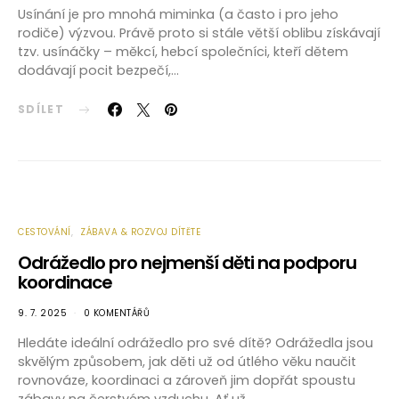
Usínání je pro mnohá miminka (a často i pro jeho
rodiče) výzvou. Právě proto si stále větší oblibu získávají
tzv. usínáčky – měkcí, hebcí společníci, kteří dětem
dodávají pocit bezpečí,…
SDÍLET
CESTOVÁNÍ
ZÁBAVA & ROZVOJ DÍTĚTE
Odrážedlo pro nejmenší děti na podporu
koordinace
9. 7. 2025
0 KOMENTÁŘŮ
Hledáte ideální odrážedlo pro své dítě? Odrážedla jsou
skvělým způsobem, jak děti už od útlého věku naučit
rovnováze, koordinaci a zároveň jim dopřát spoustu