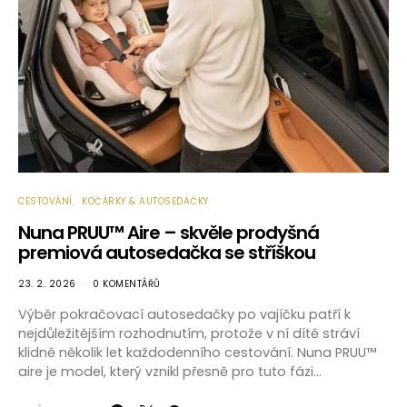
CESTOVÁNÍ
KOČÁRKY & AUTOSEDAČKY
Nuna PRUU™ Aire – skvěle prodyšná
premiová autosedačka se stříškou
23. 2. 2026
0 KOMENTÁŘŮ
Výběr pokračovací autosedačky po vajíčku patří k
nejdůležitějším rozhodnutím, protože v ní dítě stráví
klidně několik let každodenního cestování. Nuna PRUU™
aire je model, který vznikl přesně pro tuto fázi…