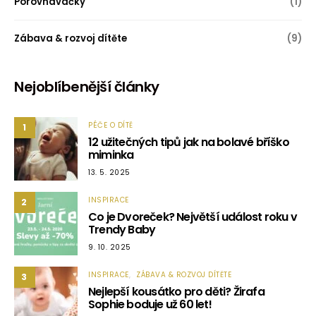
Porovnávačky
(1)
Zábava & rozvoj dítěte
(9)
Nejoblíbenější články
PÉČE O DÍTĚ
1
12 užitečných tipů jak na bolavé bříško
miminka
13. 5. 2025
INSPIRACE
2
Co je Dvoreček? Největší událost roku v
Trendy Baby
9. 10. 2025
INSPIRACE
ZÁBAVA & ROZVOJ DÍTĚTE
3
Nejlepší kousátko pro děti? Žirafa
Sophie boduje už 60 let!