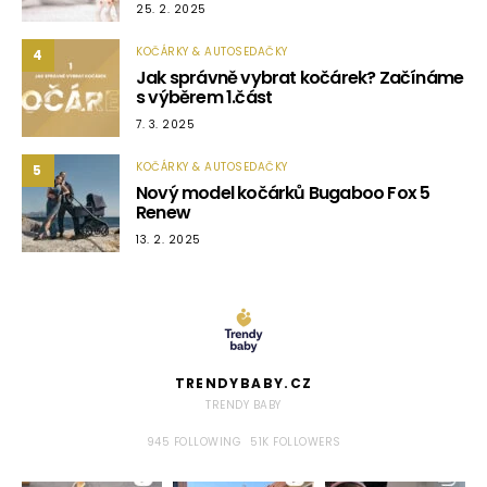
25. 2. 2025
KOČÁRKY & AUTOSEDAČKY
4
Jak správně vybrat kočárek? Začínáme
s výběrem 1.část
7. 3. 2025
KOČÁRKY & AUTOSEDAČKY
5
Nový model kočárků Bugaboo Fox 5
Renew
13. 2. 2025
TRENDYBABY.CZ
TRENDY BABY
945
FOLLOWING
51K
FOLLOWERS