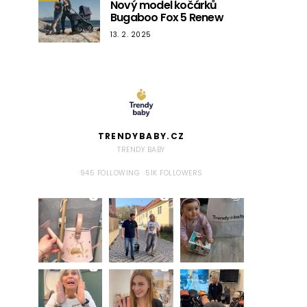
Nový model kočárků
Bugaboo Fox 5 Renew
13. 2. 2025
TRENDYBABY.CZ
TRENDY BABY
945
FOLLOWING
51K
FOLLOWERS