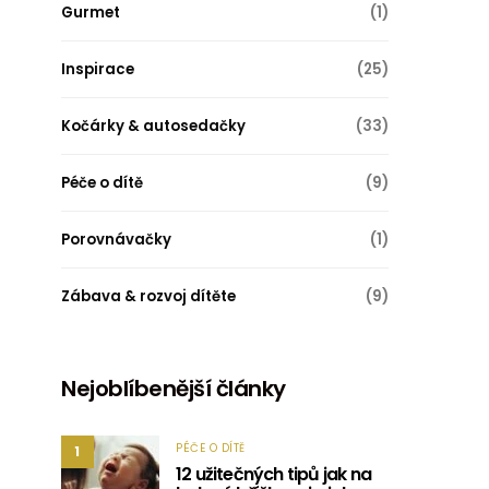
Gurmet
(1)
Inspirace
(25)
Kočárky & autosedačky
(33)
Péče o dítě
(9)
Porovnávačky
(1)
Zábava & rozvoj dítěte
(9)
Nejoblíbenější články
PÉČE O DÍTĚ
1
12 užitečných tipů jak na