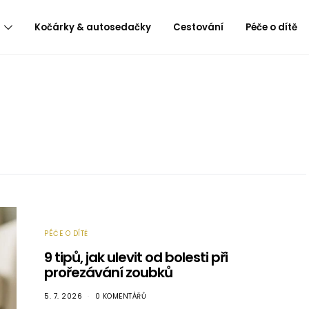
Kočárky & autosedačky
Cestování
Péče o dítě
PÉČE O DÍTĚ
9 tipů, jak ulevit od bolesti při
prořezávání zoubků
5. 7. 2026
0 KOMENTÁŘŮ