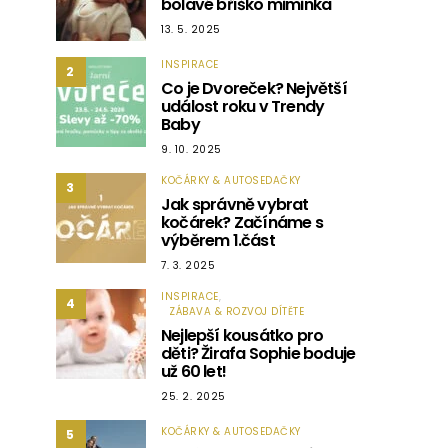
bolavé bříško miminka
13. 5. 2025
INSPIRACE
2
Co je Dvoreček? Největší
událost roku v Trendy
Baby
9. 10. 2025
KOČÁRKY & AUTOSEDAČKY
3
Jak správně vybrat
kočárek? Začínáme s
výběrem 1.část
7. 3. 2025
INSPIRACE
4
ZÁBAVA & ROZVOJ DÍTĚTE
Nejlepší kousátko pro
děti? Žirafa Sophie boduje
už 60 let!
25. 2. 2025
KOČÁRKY & AUTOSEDAČKY
5