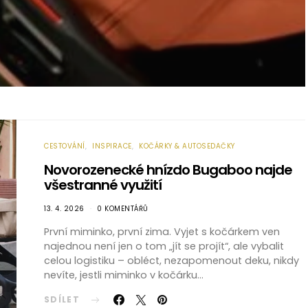
CESTOVÁNÍ
INSPIRACE
KOČÁRKY & AUTOSEDAČKY
Novorozenecké hnízdo Bugaboo najde
všestranné využití
13. 4. 2026
0 KOMENTÁŘŮ
První miminko, první zima. Vyjet s kočárkem ven
najednou není jen o tom „jít se projít“, ale vybalit
celou logistiku – obléct, nezapomenout deku, nikdy
nevíte, jestli miminko v kočárku…
SDÍLET