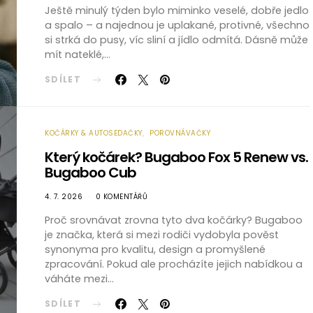
Ještě minulý týden bylo miminko veselé, dobře jedlo
a spalo – a najednou je uplakané, protivné, všechno
si strká do pusy, víc sliní a jídlo odmítá. Dásně může
mít nateklé,…
SDÍLET
KOČÁRKY & AUTOSEDAČKY
POROVNÁVAČKY
Který kočárek? Bugaboo Fox 5 Renew vs.
Bugaboo Cub
4. 7. 2026
0 KOMENTÁŘŮ
Proč srovnávat zrovna tyto dva kočárky? Bugaboo
je značka, která si mezi rodiči vydobyla pověst
synonyma pro kvalitu, design a promyšlené
zpracování. Pokud ale procházíte jejich nabídkou a
váháte mezi…
SDÍLET