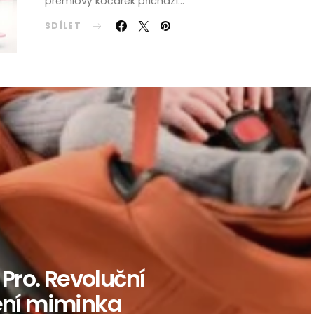
prémiový kočárek přichází…
SDÍLET
 Pro. Revoluční
ení miminka