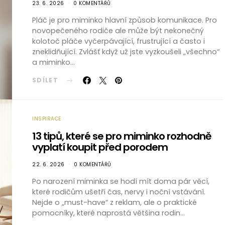
23. 6. 2026
0 KOMENTÁŘŮ
Pláč je pro miminko hlavní způsob komunikace. Pro
novopečeného rodiče ale může být nekonečný
kolotoč pláče vyčerpávající, frustrující a často i
zneklidňující. Zvlášť když už jste vyzkoušeli „všechno“
a miminko…
SDÍLET
INSPIRACE
13 tipů, které se pro miminko rozhodně
vyplatí koupit před porodem
22. 6. 2026
0 KOMENTÁŘŮ
Po narození miminka se hodí mít doma pár věcí,
které rodičům ušetří čas, nervy i noční vstávání.
Nejde o „must-have“ z reklam, ale o praktické
pomocníky, které naprostá většina rodin…