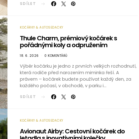
SDÍLET
KOČÁRKY & AUTOSEDAČKY
Thule Charm, prémiový kočárek s
pořádnými koly a odpružením
18. 6. 2026
0 KOMENTÁŘŮ
Výběr kočárku je jedno z prvních velkých rozhodnutí,
která rodiče před narozením miminka řeší. A
právem – kočárek budete používat každý den, za
každého počasí, v obchodě, v parku i…
SDÍLET
KOČÁRKY & AUTOSEDAČKY
Avionaut Airby: Cestovní kočárek do
letadla s inovativními kolečky