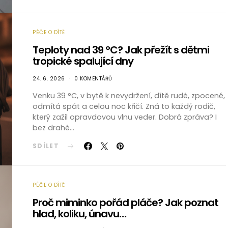
PÉČE O DÍTĚ
Teploty nad 39 °C? Jak přežít s dětmi
tropické spalující dny
24. 6. 2026
0 KOMENTÁŘŮ
Venku 39 °C, v bytě k nevydržení, dítě rudé, zpocené,
odmítá spát a celou noc křičí. Zná to každý rodič,
který zažil opravdovou vlnu veder. Dobrá zpráva? I
bez drahé…
SDÍLET
PÉČE O DÍTĚ
Proč miminko pořád pláče? Jak poznat
hlad, koliku, únavu…