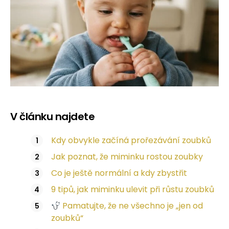
V článku najdete
Kdy obvykle začíná prořezávání zoubků
Jak poznat, že miminku rostou zoubky
Co je ještě normální a kdy zbystřit
9 tipů, jak miminku ulevit při růstu zoubků
Pamatujte, že ne všechno je „jen od
zoubků“