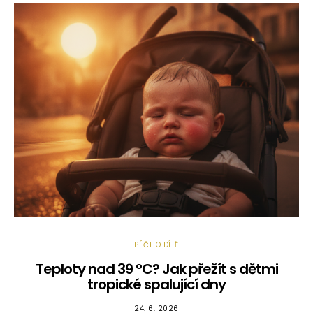
PÉČE O DÍTĚ
Teploty nad 39 °C? Jak přežít s dětmi
tropické spalující dny
24. 6. 2026