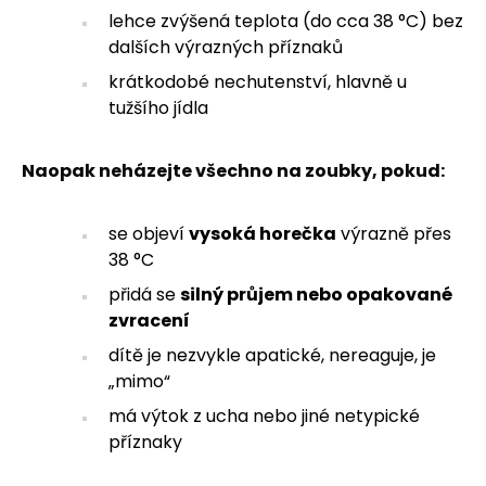
lehce zvýšená teplota (do cca 38 °C) bez
dalších výrazných příznaků
krátkodobé nechutenství, hlavně u
tužšího jídla
Naopak neházejte všechno na zoubky, pokud:
se objeví
vysoká horečka
výrazně přes
38 °C
přidá se
silný průjem nebo opakované
zvracení
dítě je nezvykle apatické, nereaguje, je
„mimo“
má výtok z ucha nebo jiné netypické
příznaky