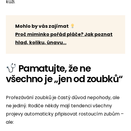
kůži.
Mohlo by vás zajímat
Proč miminko pořád pláče? Jak poznat
hlad, koliku, únavu…
Pamatujte, že ne
všechno je „jen od zoubků“
Prořezávání zoubků je častý důvod nepohody, ale
ne jediný. Rodiče někdy mají tendenci všechny
projevy automaticky připisovat rostoucím zubům –
ale: