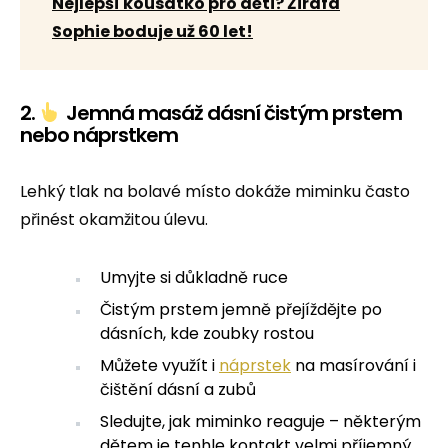
Nejlepší kousátko pro děti? Žirafa
Sophie boduje už 60 let!
2.
Jemná masáž dásní čistým prstem
nebo náprstkem
Lehký tlak na bolavé místo dokáže miminku často
přinést okamžitou úlevu.
Umyjte si důkladně ruce
Čistým prstem jemně přejíždějte po
dásních, kde zoubky rostou
Můžete využít i
náprstek
na masírování i
čištění dásní a zubů
Sledujte, jak miminko reaguje – některým
dětem je tenhle kontakt velmi příjemný