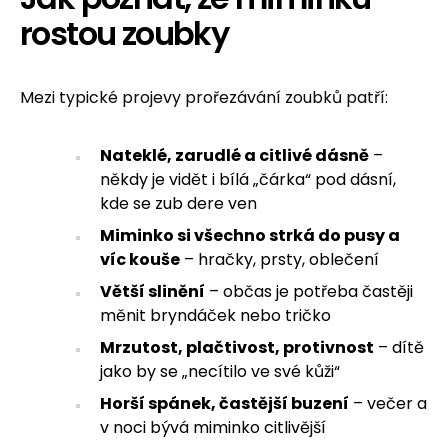
rostou zoubky
Mezi typické projevy prořezávání zoubků patří:
Nateklé, zarudlé a citlivé dásně
–
někdy je vidět i bílá „čárka“ pod dásní,
kde se zub dere ven
Miminko si všechno strká do pusy a
víc kouše
– hračky, prsty, oblečení
Větší slinění
– občas je potřeba častěji
měnit bryndáček nebo tričko
Mrzutost, plačtivost, protivnost
– dítě
jako by se „necítilo ve své kůži“
Horší spánek, častější buzení
– večer a
v noci bývá miminko citlivější