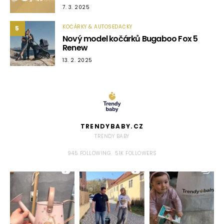
7. 3. 2025
KOČÁRKY & AUTOSEDAČKY
5
Nový model kočárků Bugaboo Fox 5
Renew
13. 2. 2025
TRENDYBABY.CZ
TRENDY BABY
945
FOLLOWING
51K
FOLLOWERS