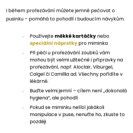
I během prořezávání můžete jemně pečovat o
pusinku – pomáhá to pohodlí i budoucím návykům.
Používejte
měkké kartáčky
nebo
speciální náprstky
pro miminka
Při péči u prořezávání zoubků vám
mohou být velmi užitečné i přípravky na
prořezávání, např. Aloclair, Viburgel,
Calgel či Camillia ad. Všechny pořídíte v
lékárně.
Buďte velmi jemní – cílem není „dokonalá
hygiena“, ale pohodlí
Pokud se miminku nelíbí jakákoli
manipulace v puse, nenuťte ho, zkuste to
později