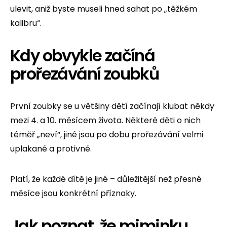
ulevit, aniž byste museli hned sahat po „těžkém
kalibru“.
Kdy obvykle začíná
prořezávání zoubků
První zoubky se u většiny dětí začínají klubat někdy
mezi 4. a 10. měsícem života. Některé děti o nich
téměř „neví“, jiné jsou po dobu prořezávání velmi
uplakané a protivné.
Platí, že každé dítě je jiné – důležitější než přesné
měsíce jsou konkrétní příznaky.
Jak poznat, že miminku