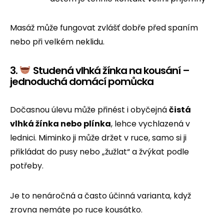
Masáž může fungovat zvlášť dobře před spaním
nebo při velkém neklidu.
3.
Studená vlhká žínka na kousání –
jednoduchá domácí pomůcka
Dočasnou úlevu může přinést i obyčejná
čistá
vlhká žínka nebo plínka
, lehce vychlazená v
lednici. Miminko ji může držet v ruce, samo si ji
přikládat do pusy nebo „žužlat“ a žvýkat podle
potřeby.
Je to nenáročná a často účinná varianta, když
zrovna nemáte po ruce kousátko.