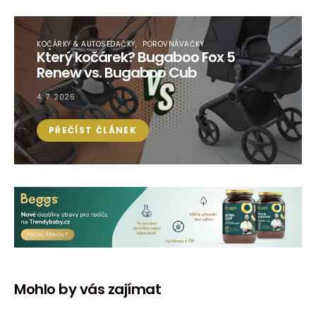
KOČÁRKY & AUTOSEDAČKY
POROVNÁVAČKY
Který kočárek? Bugaboo Fox 5
Renew vs. Bugaboo Cub
4. 7. 2026
PŘEČÍST ČLÁNEK
Mohlo by vás zajímat