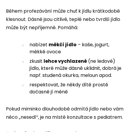
Během prořezávání může chuť k jídlu krátkodobě
klesnout. Dásně jsou citlivé, teplé nebo tvrdší jídlo
může být nepříjemné. Pomáhá:
nabízet
měkčí jídlo
– kaše, jogurt,
měkké ovoce
zkusit
lehce vychlazené
(ne ledové)
jídlo, které může dásně uklidnit, dobrá je
např. studená okurka, meloun apod.
respektovat, že někdy dítě prostě
dočasně jí méně
Pokud miminko dlouhodobě odmítá jídlo nebo vám
něco „nesedí“, je na místě konzultace s pediatrem.