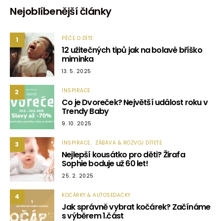
Nejoblíbenější články
PÉČE O DÍTĚ
1
12 užitečných tipů jak na bolavé bříško
miminka
13. 5. 2025
INSPIRACE
2
Co je Dvoreček? Největší událost roku v
Trendy Baby
9. 10. 2025
INSPIRACE
ZÁBAVA & ROZVOJ DÍTĚTE
3
Nejlepší kousátko pro děti? Žirafa
Sophie boduje už 60 let!
25. 2. 2025
KOČÁRKY & AUTOSEDAČKY
4
Jak správně vybrat kočárek? Začínáme
s výběrem 1.část