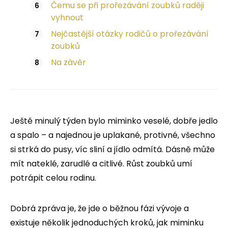
Čemu se při prořezávání zoubků raději
vyhnout
Nejčastější otázky rodičů o prořezávání
zoubků
Na závěr
Ještě minulý týden bylo miminko veselé, dobře jedlo
a spalo – a najednou je uplakané, protivné, všechno
si strká do pusy, víc sliní a jídlo odmítá. Dásně může
mít nateklé, zarudlé a citlivé. Růst zoubků umí
potrápit celou rodinu.
Dobrá zpráva je, že jde o běžnou fázi vývoje a
existuje několik jednoduchých kroků, jak miminku