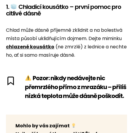
1.
Chladicí kousátko – první pomoc pro
citlivé dásně
Chlad může dásně příjemně zklidnit a na bolestivá
místa působí uklidňujícím dojmem. Dejte miminku
chlazené kousátko
(ne zmrzlé) z lednice a nechte
ho, ať si samo masíruje dásně.
Pozor: nikdy nedávejte nic
přemrzlého přímo z mrazáku – příliš
nízká teplota může dásně poškodit.
Mohlo by vás zajímat