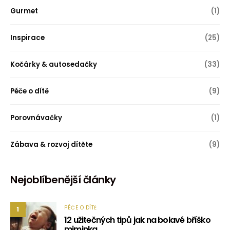
Gurmet
(1)
Inspirace
(25)
Kočárky & autosedačky
(33)
Péče o dítě
(9)
Porovnávačky
(1)
Zábava & rozvoj dítěte
(9)
Nejoblíbenější články
PÉČE O DÍTĚ
1
12 užitečných tipů jak na bolavé bříško
miminka